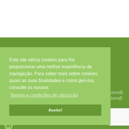
Este site utiliza cookies para lhe
Contactos
proporcionar uma melhor experiência de
navegação. Para saber mais sobre cookies,
Zona Industrial, Arruamento C - Lote 56, 3850-184
quais as suas finalidades e como geri-los,
ALBERGARIA-A-VELHA
Portugal
consulte os nossos
T. +351 234 529 340 (Chamada para a rede fixa nacional)
Termos e condições de utilização
F. +351 234 523 827 (Chamada para a rede fixa nacional)
alberplas@alberplas.pt
Aceito!
Redes Sociais