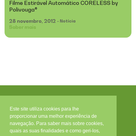
Filme Estirável Automático CORELESS by
Polivouga®
28
novembro,
2012
- Notícia
Saber mais
Este site utiliza cookies para lhe
Contactos
proporcionar uma melhor experiência de
navegação. Para saber mais sobre cookies,
Zona Industrial, Arruamento C - Lote 56, 3850-184
quais as suas finalidades e como geri-los,
ALBERGARIA-A-VELHA