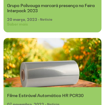
Grupo Polivouga marcará presença na Feira
Interpack 2023
20
março,
2023
- Notícia
Saber mais
Filme Estirável Automático HR PCR30
07
novembro,
2022
- Notícia