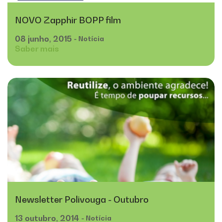
NOVO Zapphir BOPP film
08
junho,
2015
- Notícia
Saber mais
Newsletter Polivouga - Outubro
13
outubro,
2014
- Notícia