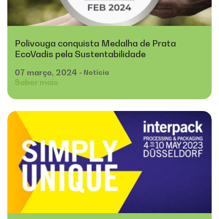
Polivouga conquista Medalha de Prata
EcoVadis pela Sustentabilidade
07
março,
2024
- Notícia
Saber mais