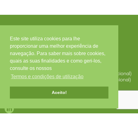
Este site utiliza cookies para lhe
Contactos
proporcionar uma melhor experiência de
navegação. Para saber mais sobre cookies,
Zona Industrial, Arruamento C - Lote 56, 3850-184
quais as suas finalidades e como geri-los,
ALBERGARIA-A-VELHA
Portugal
consulte os nossos
T. +351 234 529 340 (Chamada para a rede fixa nacional)
Termos e condições de utilização
F. +351 234 523 827 (Chamada para a rede fixa nacional)
alberplas@alberplas.pt
Aceito!
Redes Sociais
© Alberplás 2026.
Todos os direitos reservados