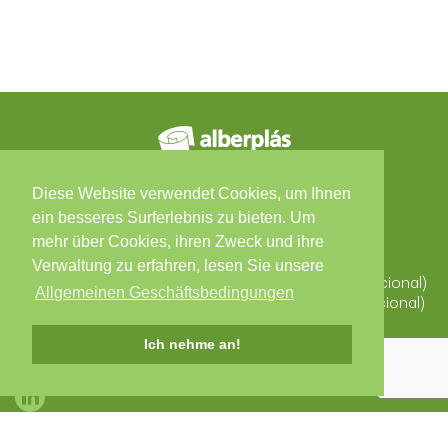
Kontakte
Diese Website verwendet Cookies, um Ihnen
ein besseres Surferlebnis zu bieten. Um
Zona Industrial, Arruamento C - Lote 56, 3850-184
mehr über Cookies, ihren Zweck und ihre
ALBERGARIA-A-VELHA
Portugal
Verwaltung zu erfahren, lesen Sie unsere
T. +351 234 529 340 (Chamada para a rede fixa nacional)
Allgemeinen Geschäftsbedingungen
F. +351 234 523 827 (Chamada para a rede fixa nacional)
alberplas@alberplas.pt
Ich nehme an!
Soziale Medien