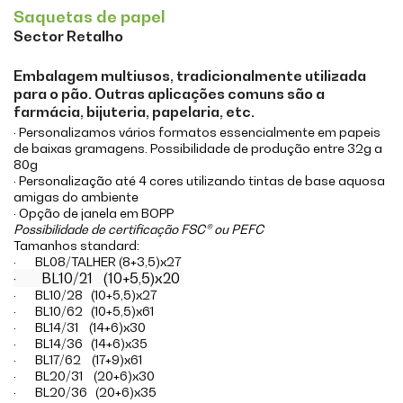
Saquetas de papel
Sector Retalho
Embalagem multiusos, tradicionalmente utilizada
para o pão. Outras aplicações comuns são a
farmácia, bijuteria, papelaria, etc.
· Personalizamos vários formatos essencialmente em papeis
de baixas gramagens. Possibilidade de produção entre 32g a
80g
· Personalização até 4 cores utilizando tintas de base aquosa
amigas do ambiente
· Opção de janela em BOPP
Possibilidade de certificação FSC® ou PEFC
Tamanhos standard:
· BL08/TALHER (8+3,5)x27
· BL10/21 (10+5,5)x20
· BL10/28 (10+5,5)x27
· BL10/62 (10+5,5)x61
· BL14/31 (14+6)x30
· BL14/36 (14+6)x35
· BL17/62 (17+9)x61
· BL20/31 (20+6)x30
· BL20/36 (20+6)x35