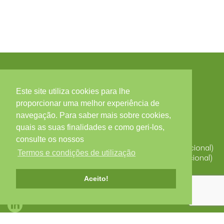
Este site utiliza cookies para lhe
Contactos
proporcionar uma melhor experiência de
navegação. Para saber mais sobre cookies,
Zona Industrial, Arruamento C - Lote 56, 3850-184
quais as suas finalidades e como geri-los,
ALBERGARIA-A-VELHA
Portugal
consulte os nossos
T. +351 234 529 340 (Chamada para a rede fixa nacional)
Termos e condições de utilização
F. +351 234 523 827 (Chamada para a rede fixa nacional)
alberplas@alberplas.pt
Aceito!
Redes Sociais