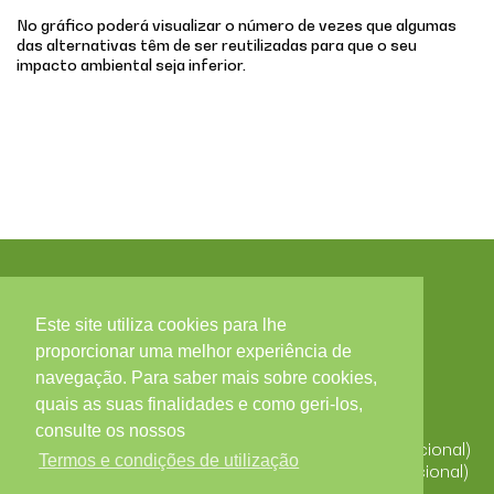
No gráfico poderá visualizar o número de vezes que algumas
das alternativas têm de ser reutilizadas para que o seu
impacto ambiental seja inferior.
Este site utiliza cookies para lhe
Contactos
proporcionar uma melhor experiência de
navegação. Para saber mais sobre cookies,
Zona Industrial, Arruamento C - Lote 56, 3850-184
quais as suas finalidades e como geri-los,
ALBERGARIA-A-VELHA
Portugal
consulte os nossos
T. +351 234 529 340 (Chamada para a rede fixa nacional)
Termos e condições de utilização
F. +351 234 523 827 (Chamada para a rede fixa nacional)
alberplas@alberplas.pt