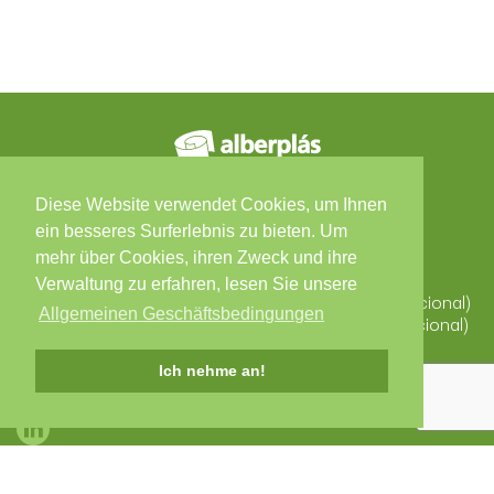
Kontakte
Diese Website verwendet Cookies, um Ihnen
ein besseres Surferlebnis zu bieten. Um
Zona Industrial, Arruamento C - Lote 56, 3850-184
mehr über Cookies, ihren Zweck und ihre
ALBERGARIA-A-VELHA
Portugal
Verwaltung zu erfahren, lesen Sie unsere
T. +351 234 529 340 (Chamada para a rede fixa nacional)
Allgemeinen Geschäftsbedingungen
F. +351 234 523 827 (Chamada para a rede fixa nacional)
alberplas@alberplas.pt
Ich nehme an!
Soziale Medien